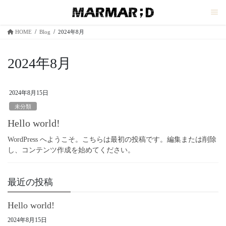
コ
ナ
ン
ビ
テ
ゲ
HOME
Blog
2024年8月
ン
ー
ツ
シ
へ
ョ
2024年8月
ス
ン
キ
に
ッ
移
2024年8月15日
プ
動
未分類
Hello world!
WordPress へようこそ。こちらは最初の投稿です。編集または削除
し、コンテンツ作成を始めてください。
最近の投稿
Hello world!
2024年8月15日