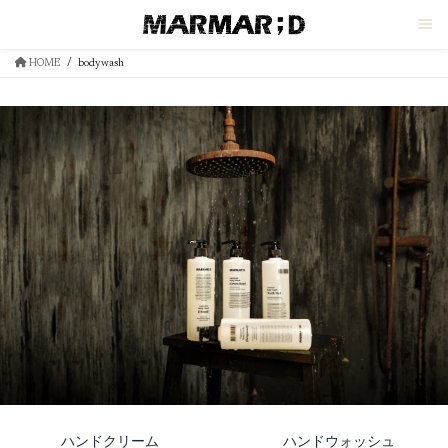
コ
ナ
ン
ビ
テ
ゲ
HOME
bodywash
ン
ー
ツ
シ
へ
ョ
ス
ン
キ
に
ッ
移
プ
動
ハンドクリーム
ハンドウォッシュ