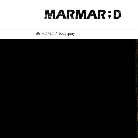
コ
ナ
ン
ビ
テ
ゲ
ン
ー
ツ
シ
HOME
bodyspray
へ
ョ
ス
ン
キ
に
ッ
移
プ
動