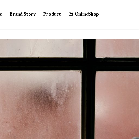
e
Brand Story
Product
OnlineShop